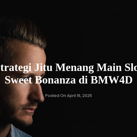
trategi Jitu Menang Main Sl
Sweet Bonanza di
BMW4D
Posted On
April 16, 2025