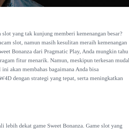
n slot yang tak kunjung memberi kemenangan besar?
cam slot, namun masih kesulitan meraih kemenangan
 Sweet Bonanza dari Pragmatic Play, Anda mungkin tahu
eragam fitur menarik. Namun, meskipun terkesan muda
kel ini akan membahas bagaimana Anda bisa
D dengan strategi yang tepat, serta meningkatkan
ali lebih dekat game Sweet Bonanza. Game slot yang