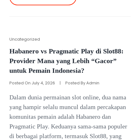
KONEKSI
INTERNET
PADA
LAG
DAN
MISS
SPIN
Cat
Uncategorized
—
Links
TIPS
Habanero vs Pragmatic Play di Slot88:
STABILKAN
Provider Mana yang Lebih “Gacor”
PING
untuk Pemain Indonesia?
Posted On
July 4, 2026
|
Posted By
Admin
Dalam dunia permainan slot online, dua nama
yang hampir selalu muncul dalam percakapan
komunitas pemain adalah Habanero dan
Pragmatic Play. Keduanya sama-sama populer
di berbagai platform, termasuk Slot88, yang