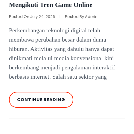
Mengikuti Tren Game Online
Posted On
July 24, 2026
|
Posted By
Admin
Perkembangan teknologi digital telah
membawa perubahan besar dalam dunia
hiburan. Aktivitas yang dahulu hanya dapat
dinikmati melalui media konvensional kini
berkembang menjadi pengalaman interaktif
berbasis internet. Salah satu sektor yang
TRANSFORMASI
CONTINUE READING
HIBURAN
DIGITAL:
BAGAIMANA
SLOT
HABANERO
BETWIN188