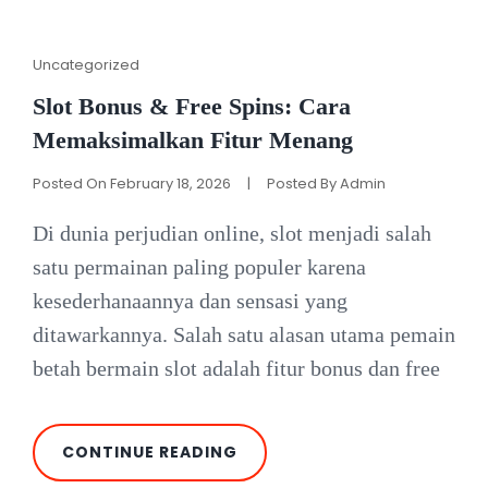
PASTI
MENANG”
SALAH
Cat
Uncategorized
KAPRAH
Links
Slot Bonus & Free Spins: Cara
Memaksimalkan Fitur Menang
Posted On
February 18, 2026
|
Posted By
Admin
Di dunia perjudian online, slot menjadi salah
satu permainan paling populer karena
kesederhanaannya dan sensasi yang
ditawarkannya. Salah satu alasan utama pemain
betah bermain slot adalah fitur bonus dan free
SLOT
CONTINUE READING
BONUS