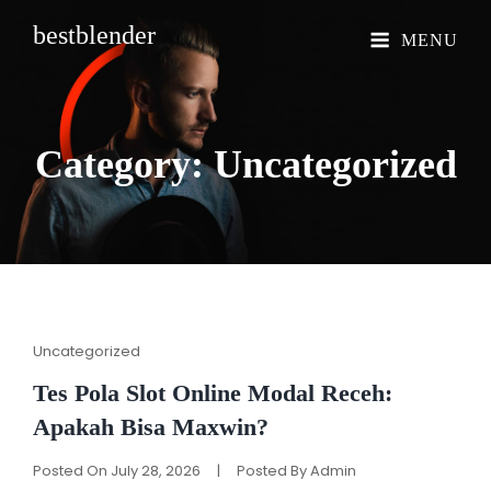
bestblender
MENU
Category:
Uncategorized
Cat
Uncategorized
Links
Tes Pola Slot Online Modal Receh:
Apakah Bisa Maxwin?
Posted On
July 28, 2026
|
Posted By
Admin