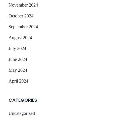
November 2024
October 2024
September 2024
August 2024
July 2024
June 2024
May 2024
April 2024
CATEGORIES
Uncategorized