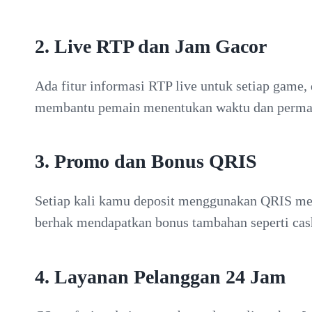
2.
Live RTP dan Jam Gacor
Ada fitur informasi RTP live untuk setiap game, 
membantu pemain menentukan waktu dan permai
3.
Promo dan Bonus QRIS
Setiap kali kamu deposit menggunakan QRIS me
berhak mendapatkan bonus tambahan seperti cashb
4.
Layanan Pelanggan 24 Jam