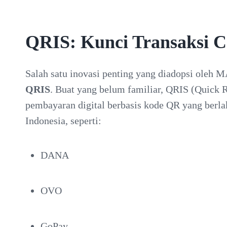
QRIS: Kunci Transaksi 
Salah satu inovasi penting yang diadopsi ole
QRIS
. Buat yang belum familiar, QRIS (Quick 
pembayaran digital berbasis kode QR yang berla
Indonesia, seperti:
DANA
OVO
GoPay