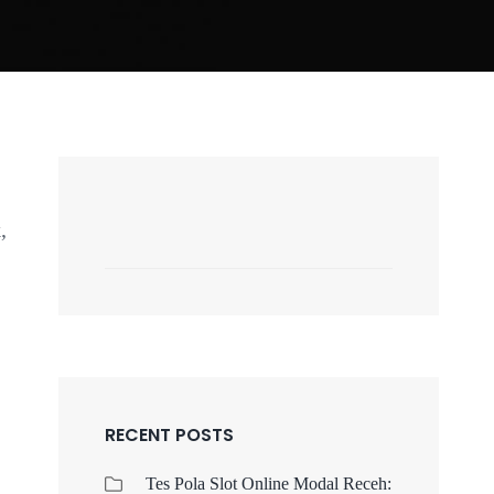
,
RECENT POSTS
Tes Pola Slot Online Modal Receh: