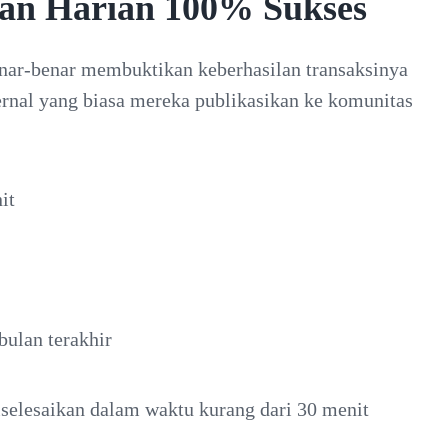
an Harian 100% Sukses
ar-benar membuktikan keberhasilan transaksinya
ternal yang biasa mereka publikasikan ke komunitas
it
ulan terakhir
elesaikan dalam waktu kurang dari 30 menit