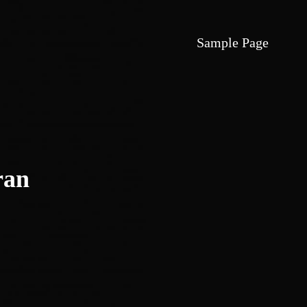
Sample Page
ran