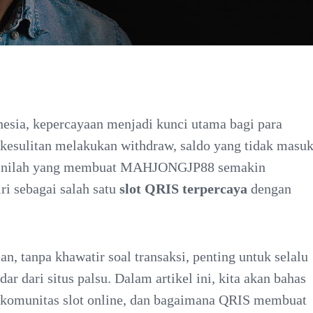
nesia, kepercayaan menjadi kunci utama bagi para
kesulitan melakukan withdraw, saldo yang tidak masuk
as. Inilah yang membuat MAHJONGJP88 semakin
i sebagai salah satu
slot QRIS terpercaya
dengan
, tanpa khawatir soal transaksi, penting untuk selalu
dar dari situs palsu. Dalam artikel ini, kita akan bahas
omunitas slot online, dan bagaimana QRIS membuat