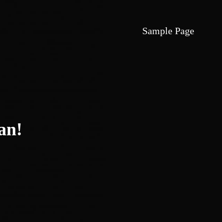
Sample Page
an!