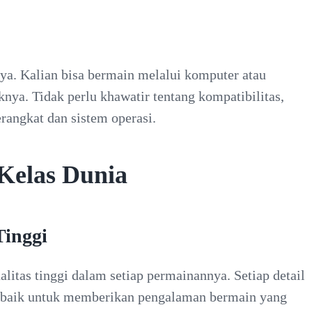
ya. Kalian bisa bermain melalui komputer atau
nya. Tidak perlu khawatir tentang kompatibilitas,
rangkat dan sistem operasi.
 Kelas Dunia
Tinggi
litas tinggi dalam setiap permainannya. Setiap detail
t baik untuk memberikan pengalaman bermain yang