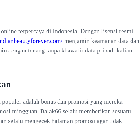
 online terpercaya di Indonesia. Dengan lisensi resmi
indianbeautyforever.com/
menjamin keamanan data da
ain dengan tenang tanpa khawatir data pribadi kalian
kan
u populer adalah bonus dan promosi yang mereka
omosi mingguan, Balak66 selalu memberikan sesuatu
lian selalu mengecek halaman promosi agar tidak