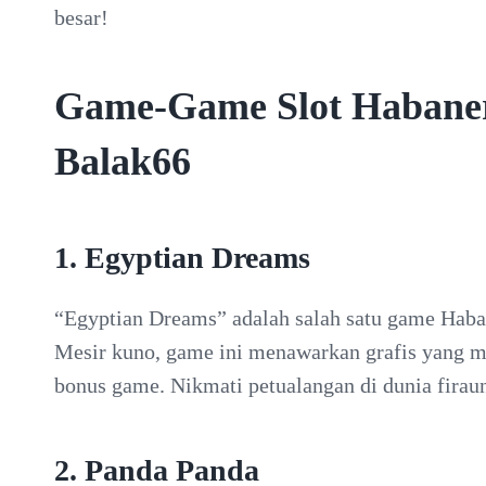
besar!
Game-Game Slot Habaner
Balak66
1.
Egyptian Dreams
“Egyptian Dreams” adalah salah satu game Haba
Mesir kuno, game ini menawarkan grafis yang me
bonus game. Nikmati petualangan di dunia firau
2.
Panda Panda