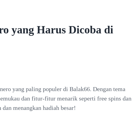
o yang Harus Dicoba di
nero yang paling populer di Balak66. Dengan tema
mukau dan fitur-fitur menarik seperti free spins dan
n dan menangkan hadiah besar!