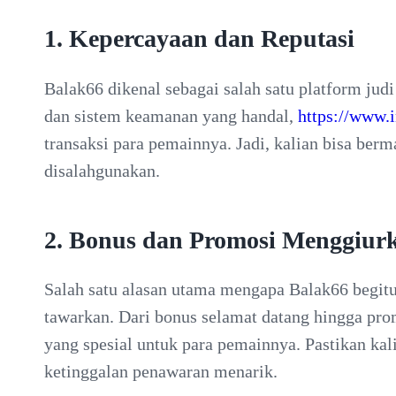
1.
Kepercayaan dan Reputasi
Balak66 dikenal sebagai salah satu platform judi
dan sistem keamanan yang handal,
https://www.
transaksi para pemainnya. Jadi, kalian bisa berm
disalahgunakan.
2.
Bonus dan Promosi Menggiur
Salah satu alasan utama mengapa Balak66 begit
tawarkan. Dari bonus selamat datang hingga pr
yang spesial untuk para pemainnya. Pastikan ka
ketinggalan penawaran menarik.