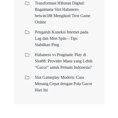
Transformasi Hiburan Digital:
Bagaimana Slot Habanero
betwin188 Mengikuti Tren Game
Online
Pengaruh Koneksi Internet pada
n
Lag dan Miss Spin—Tips
Stabilkan Ping
Habanero vs Pragmatic Play di
Slot88: Provider Mana yang Lebih
“Gacor” untuk Pemain Indonesia?
Slot Gameplay Modern: Cara
Menang Cepat dengan Pola Gacor
Hari Ini