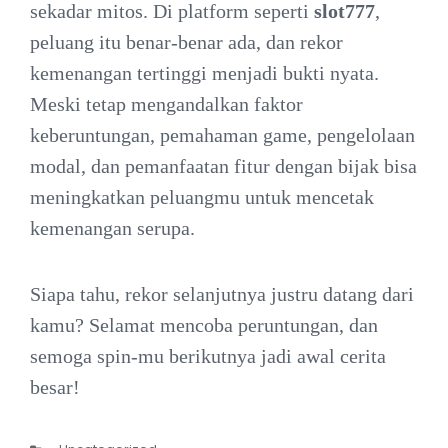
sekadar mitos. Di platform seperti
slot777
,
peluang itu benar-benar ada, dan rekor
kemenangan tertinggi menjadi bukti nyata.
Meski tetap mengandalkan faktor
keberuntungan, pemahaman game, pengelolaan
modal, dan pemanfaatan fitur dengan bijak bisa
meningkatkan peluangmu untuk mencetak
kemenangan serupa.
Siapa tahu, rekor selanjutnya justru datang dari
kamu? Selamat mencoba peruntungan, dan
semoga spin-mu berikutnya jadi awal cerita
besar!