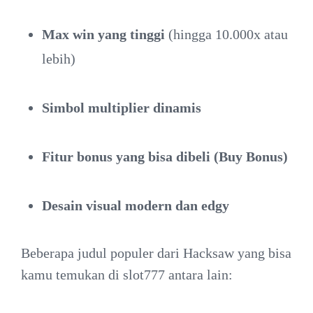
Max win yang tinggi
(hingga 10.000x atau
lebih)
Simbol multiplier dinamis
Fitur bonus yang bisa dibeli (Buy Bonus)
Desain visual modern dan edgy
Beberapa judul populer dari Hacksaw yang bisa
kamu temukan di slot777 antara lain: