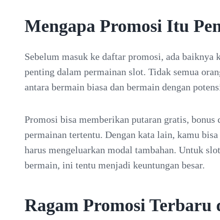
Mengapa Promosi Itu Pen
Sebelum masuk ke daftar promosi, ada baiknya 
penting dalam permainan slot. Tidak semua ora
antara bermain biasa dan bermain dengan potens
Promosi bisa memberikan putaran gratis, bonus d
permainan tertentu. Dengan kata lain, kamu bis
harus mengeluarkan modal tambahan. Untuk slot
bermain, ini tentu menjadi keuntungan besar.
Ragam Promosi Terbaru d