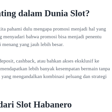
ting dalam Dunia Slot?
kita pahami dulu mengapa promosi menjadi hal yang
ng menyadari bahwa promosi bisa menjadi penentu
i menang yang jauh lebih besar.
eposit, cashback, atau bahkan akses eksklusif ke
a mendapatkan lebih banyak kesempatan bermain tanpa
 yang mengandalkan kombinasi peluang dan strategi
ari Slot Habanero