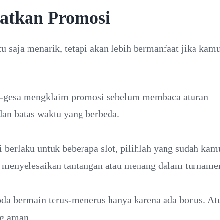
atkan Promosi
u saja menarik, tetapi akan lebih bermanfaat jika kam
a-gesa mengklaim promosi sebelum membaca aturan
dan batas waktu yang berbeda.
 berlaku untuk beberapa slot, pilihlah yang sudah kam
u menyelesaikan tantangan atau menang dalam turname
da bermain terus-menerus hanya karena ada bonus. At
ng aman.