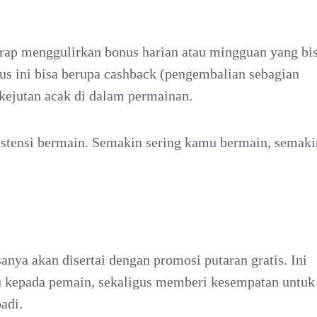
ap menggulirkan bonus harian atau mingguan yang bi
us ini bisa berupa cashback (pengembalian sebagian
 kejutan acak di dalam permainan.
istensi bermain. Semakin sering kamu bermain, semaki
anya akan disertai dengan promosi putaran gratis. Ini
u kepada pemain, sekaligus memberi kesempatan untuk
adi.