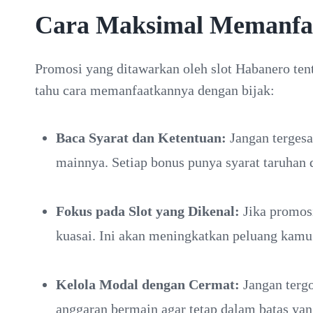
Cara Maksimal Memanfa
Promosi yang ditawarkan oleh slot Habanero tent
tahu cara memanfaatkannya dengan bijak:
Baca Syarat dan Ketentuan:
Jangan terges
mainnya. Setiap bonus punya syarat taruhan 
Fokus pada Slot yang Dikenal:
Jika promosi
kuasai. Ini akan meningkatkan peluang kam
Kelola Modal dengan Cermat:
Jangan tergo
anggaran bermain agar tetap dalam batas ya