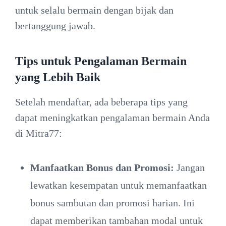
untuk selalu bermain dengan bijak dan
bertanggung jawab.
Tips untuk Pengalaman Bermain
yang Lebih Baik
Setelah mendaftar, ada beberapa tips yang
dapat meningkatkan pengalaman bermain Anda
di Mitra77:
Manfaatkan Bonus dan Promosi:
Jangan
lewatkan kesempatan untuk memanfaatkan
bonus sambutan dan promosi harian. Ini
dapat memberikan tambahan modal untuk