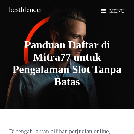
bestblender
MENU
Panduan Daftar di
Mitra77 untuk
Pengalaman Slot Tanpa
Batas
Di tengah lautan pilihan perjudian online,