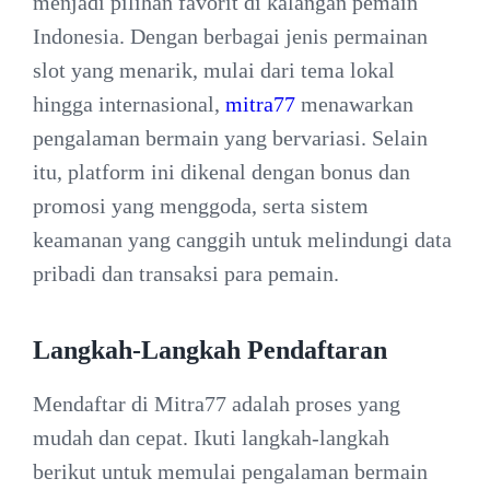
menjadi pilihan favorit di kalangan pemain
Indonesia. Dengan berbagai jenis permainan
slot yang menarik, mulai dari tema lokal
hingga internasional,
mitra77
menawarkan
pengalaman bermain yang bervariasi. Selain
itu, platform ini dikenal dengan bonus dan
promosi yang menggoda, serta sistem
keamanan yang canggih untuk melindungi data
pribadi dan transaksi para pemain.
Langkah-Langkah Pendaftaran
Mendaftar di Mitra77 adalah proses yang
mudah dan cepat. Ikuti langkah-langkah
berikut untuk memulai pengalaman bermain