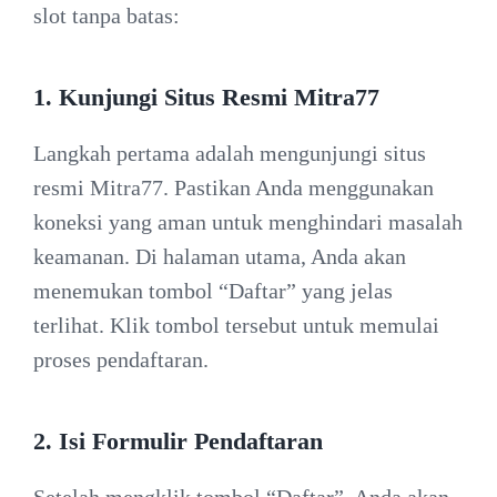
slot tanpa batas:
1. Kunjungi Situs Resmi Mitra77
Langkah pertama adalah mengunjungi situs
resmi Mitra77. Pastikan Anda menggunakan
koneksi yang aman untuk menghindari masalah
keamanan. Di halaman utama, Anda akan
menemukan tombol “Daftar” yang jelas
terlihat. Klik tombol tersebut untuk memulai
proses pendaftaran.
2. Isi Formulir Pendaftaran