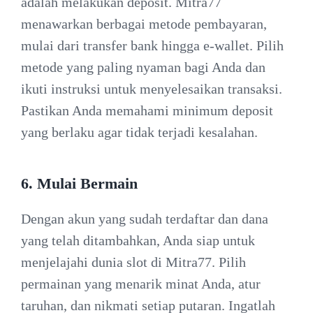
adalah melakukan deposit. Mitra77
menawarkan berbagai metode pembayaran,
mulai dari transfer bank hingga e-wallet. Pilih
metode yang paling nyaman bagi Anda dan
ikuti instruksi untuk menyelesaikan transaksi.
Pastikan Anda memahami minimum deposit
yang berlaku agar tidak terjadi kesalahan.
6. Mulai Bermain
Dengan akun yang sudah terdaftar dan dana
yang telah ditambahkan, Anda siap untuk
menjelajahi dunia slot di Mitra77. Pilih
permainan yang menarik minat Anda, atur
taruhan, dan nikmati setiap putaran. Ingatlah