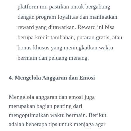
platform ini, pastikan untuk bergabung
dengan program loyalitas dan manfaatkan
reward yang ditawarkan. Reward ini bisa
berupa kredit tambahan, putaran gratis, atau
bonus khusus yang meningkatkan waktu
bermain dan peluang menang.
4. Mengelola Anggaran dan Emosi
Mengelola anggaran dan emosi juga
merupakan bagian penting dari
mengoptimalkan waktu bermain. Berikut
adalah beberapa tips untuk menjaga agar