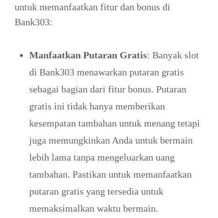
untuk memanfaatkan fitur dan bonus di
Bank303:
Manfaatkan Putaran Gratis
: Banyak slot
di Bank303 menawarkan putaran gratis
sebagai bagian dari fitur bonus. Putaran
gratis ini tidak hanya memberikan
kesempatan tambahan untuk menang tetapi
juga memungkinkan Anda untuk bermain
lebih lama tanpa mengeluarkan uang
tambahan. Pastikan untuk memanfaatkan
putaran gratis yang tersedia untuk
memaksimalkan waktu bermain.