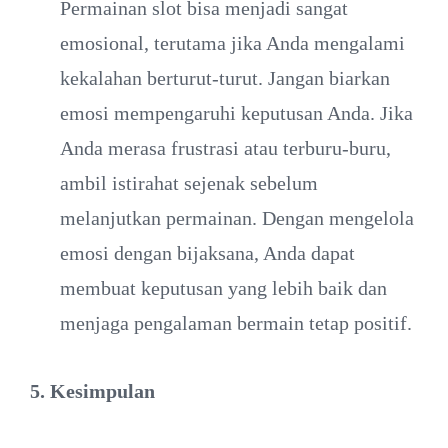
Permainan slot bisa menjadi sangat
emosional, terutama jika Anda mengalami
kekalahan berturut-turut. Jangan biarkan
emosi mempengaruhi keputusan Anda. Jika
Anda merasa frustrasi atau terburu-buru,
ambil istirahat sejenak sebelum
melanjutkan permainan. Dengan mengelola
emosi dengan bijaksana, Anda dapat
membuat keputusan yang lebih baik dan
menjaga pengalaman bermain tetap positif.
5. Kesimpulan