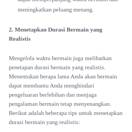
meningkatkan peluang menang.
2. Menetapkan Durasi Bermain yang
Realistis
Mengelola waktu bermain juga melibatkan
penetapan durasi bermain yang realistis.
Menentukan berapa lama Anda akan bermain
dapat membantu Anda menghindari
pengeluaran berlebihan dan menjaga
pengalaman bermain tetap menyenangkan.
Berikut adalah beberapa tips untuk menetapkan
durasi bermain yang realistis: