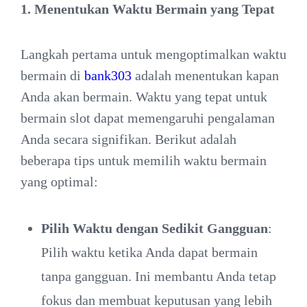
1. Menentukan Waktu Bermain yang Tepat
Langkah pertama untuk mengoptimalkan waktu
bermain di
bank303
adalah menentukan kapan
Anda akan bermain. Waktu yang tepat untuk
bermain slot dapat memengaruhi pengalaman
Anda secara signifikan. Berikut adalah
beberapa tips untuk memilih waktu bermain
yang optimal:
Pilih Waktu dengan Sedikit Gangguan
:
Pilih waktu ketika Anda dapat bermain
tanpa gangguan. Ini membantu Anda tetap
fokus dan membuat keputusan yang lebih