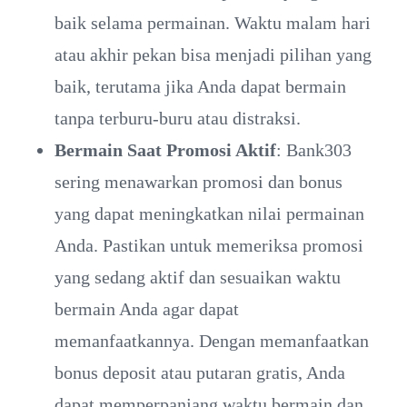
baik selama permainan. Waktu malam hari
atau akhir pekan bisa menjadi pilihan yang
baik, terutama jika Anda dapat bermain
tanpa terburu-buru atau distraksi.
Bermain Saat Promosi Aktif
: Bank303
sering menawarkan promosi dan bonus
yang dapat meningkatkan nilai permainan
Anda. Pastikan untuk memeriksa promosi
yang sedang aktif dan sesuaikan waktu
bermain Anda agar dapat
memanfaatkannya. Dengan memanfaatkan
bonus deposit atau putaran gratis, Anda
dapat memperpanjang waktu bermain dan