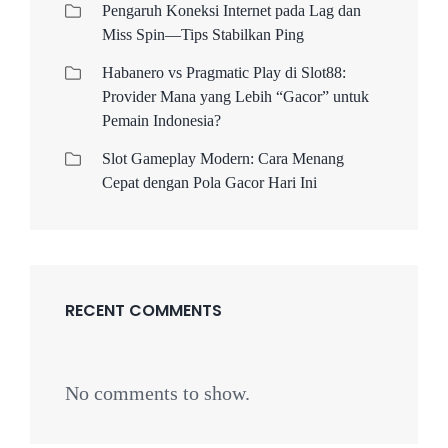
Pengaruh Koneksi Internet pada Lag dan
Miss Spin—Tips Stabilkan Ping
Habanero vs Pragmatic Play di Slot88:
Provider Mana yang Lebih “Gacor” untuk
Pemain Indonesia?
Slot Gameplay Modern: Cara Menang
Cepat dengan Pola Gacor Hari Ini
RECENT COMMENTS
No comments to show.