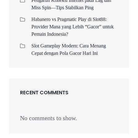
Pengaruh Koneksi Internet pada Lag dan
Miss Spin—Tips Stabilkan Ping
Habanero vs Pragmatic Play di Slot88:
Provider Mana yang Lebih “Gacor” untuk
Pemain Indonesia?
Slot Gameplay Modern: Cara Menang
Cepat dengan Pola Gacor Hari Ini
RECENT COMMENTS
No comments to show.