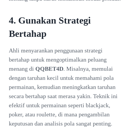
4. Gunakan Strategi
Bertahap
Ahli menyarankan penggunaan strategi
bertahap untuk mengoptimalkan peluang
menang di
QQBET4D
. Misalnya, memulai
dengan taruhan kecil untuk memahami pola
permainan, kemudian meningkatkan taruhan
secara bertahap saat merasa yakin. Teknik ini
efektif untuk permainan seperti blackjack,
poker, atau roulette, di mana pengambilan
keputusan dan analisis pola sangat penting.