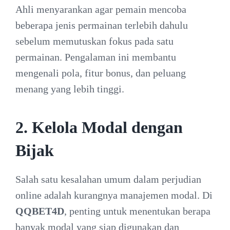
Ahli menyarankan agar pemain mencoba
beberapa jenis permainan terlebih dahulu
sebelum memutuskan fokus pada satu
permainan. Pengalaman ini membantu
mengenali pola, fitur bonus, dan peluang
menang yang lebih tinggi.
2. Kelola Modal dengan
Bijak
Salah satu kesalahan umum dalam perjudian
online adalah kurangnya manajemen modal. Di
QQBET4D
, penting untuk menentukan berapa
banyak modal yang siap digunakan dan