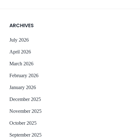
ARCHIVES
July 2026
April 2026
March 2026
February 2026
January 2026
December 2025
November 2025
October 2025
September 2025