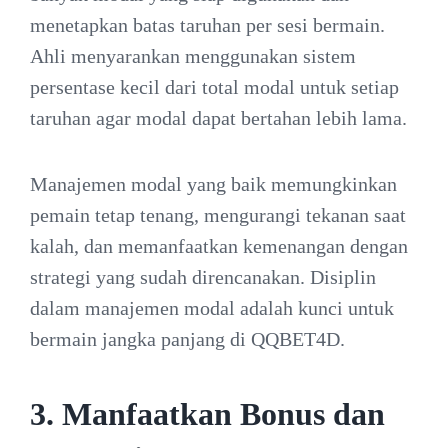
menetapkan batas taruhan per sesi bermain.
Ahli menyarankan menggunakan sistem
persentase kecil dari total modal untuk setiap
taruhan agar modal dapat bertahan lebih lama.
Manajemen modal yang baik memungkinkan
pemain tetap tenang, mengurangi tekanan saat
kalah, dan memanfaatkan kemenangan dengan
strategi yang sudah direncanakan. Disiplin
dalam manajemen modal adalah kunci untuk
bermain jangka panjang di QQBET4D.
3. Manfaatkan Bonus dan