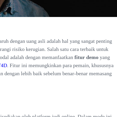
aruh dengan uang asli adalah hal yang sangat penting
gi risiko kerugian. Salah satu cara terbaik untuk
 modal adalah dengan memanfaatkan
fitur demo
yang
T4D
. Fitur ini memungkinkan para pemain, khususnya
an dengan lebih baik sebelum benar-benar memasang
isediakan oleh platform judi online. Dalam mode ini,