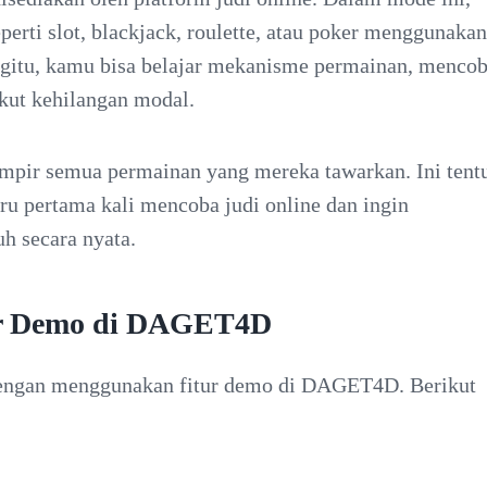
rti slot, blackjack, roulette, atau poker menggunakan
egitu, kamu bisa belajar mekanisme permainan, menco
akut kehilangan modal.
pir semua permainan yang mereka tawarkan. Ini tent
u pertama kali mencoba judi online dan ingin
h secara nyata.
r Demo di DAGET4D
dengan menggunakan fitur demo di DAGET4D. Berikut