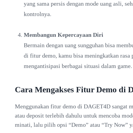
yang sama persis dengan mode uang asli, seh
kontrolnya.
Membangun Kepercayaan Diri
Bermain dengan uang sungguhan bisa membua
di fitur demo, kamu bisa meningkatkan rasa
mengantisipasi berbagai situasi dalam game.
Cara Mengakses Fitur Demo d
Menggunakan fitur demo di DAGET4D sangat mud
atau deposit terlebih dahulu untuk mencoba mo
minati, lalu pilih opsi “Demo” atau “Try Now” y