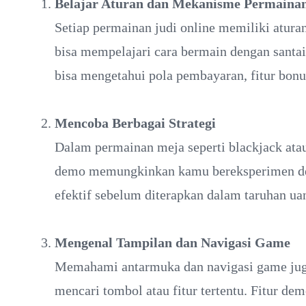
Belajar Aturan dan Mekanisme Permaina
Setiap permainan judi online memiliki atura
bisa mempelajari cara bermain dengan santai
bisa mengetahui pola pembayaran, fitur bonu
Mencoba Berbagai Strategi
Dalam permainan meja seperti blackjack atau 
demo memungkinkan kamu bereksperimen deng
efektif sebelum diterapkan dalam taruhan uan
Mengenal Tampilan dan Navigasi Game
Memahami antarmuka dan navigasi game juga
mencari tombol atau fitur tertentu. Fitur