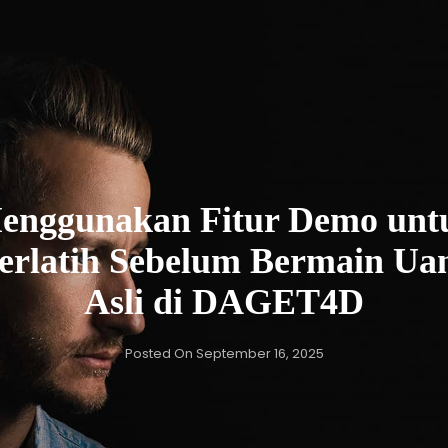
enggunakan Fitur Demo unt
erlatih Sebelum Bermain Ua
Asli di
DAGET4D
Posted On
September 16, 2025