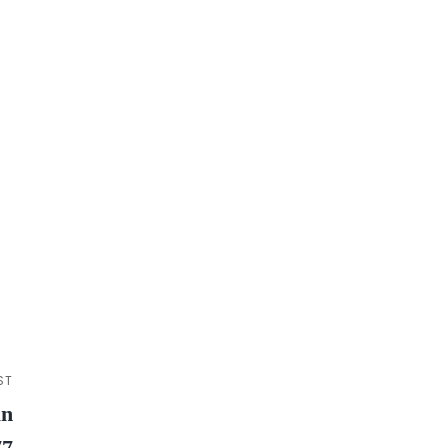
ST
an
77