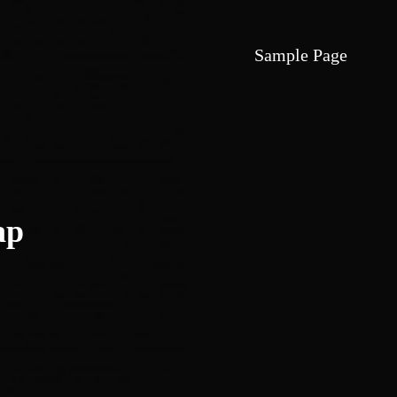
Sample Page
ap