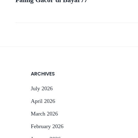
ARCHIVES
July 2026
April 2026
March 2026
February 2026