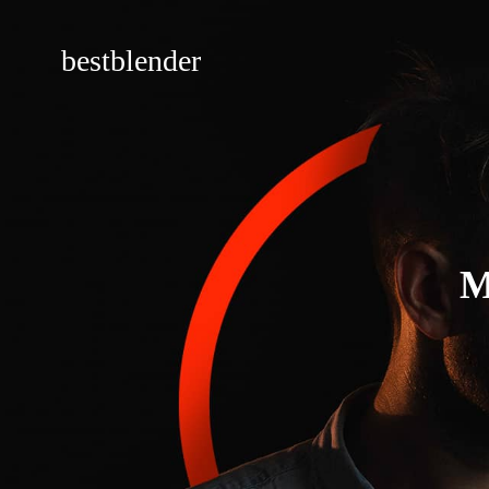
bestblender
M