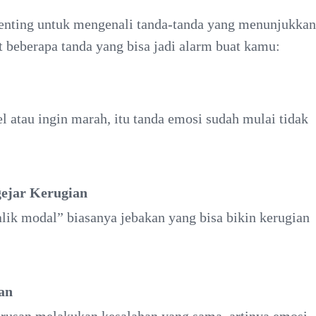
enting untuk mengenali tanda-tanda yang menunjukkan
 beberapa tanda yang bisa jadi alarm buat kamu:
l atau ingin marah, itu tanda emosi sudah mulai tidak
ejar Kerugian
balik modal” biasanya jebakan yang bisa bikin kerugian
an
erusan melakukan kesalahan yang sama, artinya emosi