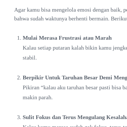
Agar kamu bisa mengelola emosi dengan baik, p
bahwa sudah waktunya berhenti bermain. Berikut
Mulai Merasa Frustrasi atau Marah
Kalau setiap putaran kalah bikin kamu jengke
stabil.
Berpikir Untuk Taruhan Besar Demi Meng
Pikiran “kalau aku taruhan besar pasti bisa 
makin parah.
Sulit Fokus dan Terus Mengulang Kesalah
Kalau kamu merasa sudah gak fokus, terus-t