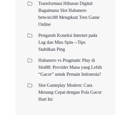
Transformasi Hiburan Digital:
Bagaimana Slot Habanero
betwin188 Mengikuti Tren Game
Online
Pengaruh Koneksi Internet pada
Lag dan Miss Spin—Tips
Stabilkan Ping
Habanero vs Pragmatic Play di
Slot88: Provider Mana yang Lebih
“Gacor” untuk Pemain Indonesia?
Slot Gameplay Modern: Cara
Menang Cepat dengan Pola Gacor
Hari Ini