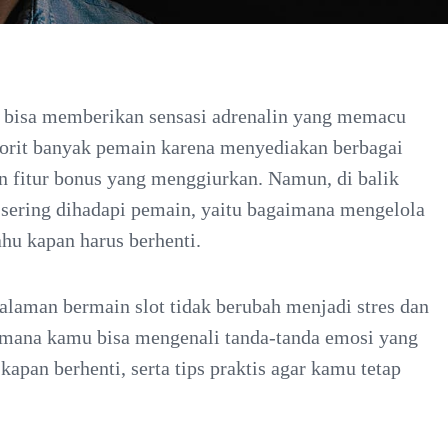
bisa memberikan sensasi adrenalin yang memacu
orit banyak pemain karena menyediakan berbagai
an fitur bonus yang menggiurkan. Namun, di balik
g sering dihadapi pemain, yaitu bagaimana mengelola
ahu kapan harus berhenti.
laman bermain slot tidak berubah menjadi stres dan
aimana kamu bisa mengenali tanda-tanda emosi yang
apan berhenti, serta tips praktis agar kamu tetap