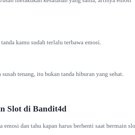
i tanda kamu sudah terlalu terbawa emosi.
susah tenang, itu bukan tanda hiburan yang sehat.
 Slot di Bandit4d
a emosi dan tahu kapan harus berhenti saat bermain slo