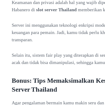
Keamanan dan privasi adalah hal yang wajib dipe
Habanero di
slot server Thailand
memberikan ka
Server ini menggunakan teknologi enkripsi mode
keuangan para pemain. Jadi, kamu tidak perlu kh
transparan.
Selain itu, sistem fair play yang diterapkan di s
acak dan tidak bisa dimanipulasi, sehingga kamu
Bonus: Tips Memaksimalkan Kes
Server Thailand
Agar pengalaman bermain kamu makin seru dan 