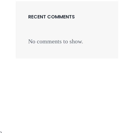
RECENT COMMENTS
No comments to show.