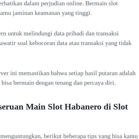
rhatikan dalam perjudian online. Bermain slot
mu jaminan keamanan yang tinggi.
rn untuk melindungi data pribadi dan transaksi
awatir soal kebocoran data atau transaksi yang tidak
erver ini memastikan bahwa setiap hasil putaran adalah
 bisa bermain dengan tenang dan percaya diri.
eruan Main Slot Habanero di Slot
menguntungkan, berikut beberapa tips yang bisa kamu