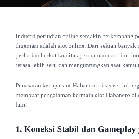
Industri perjudian online semakin berkembang pe
digemari adalah slot online. Dari sekian banyak
perhatian berkat kualitas permainan dan fitur i
terasa lebih seru dan menguntungkan saat kamu
Penasaran kenapa slot Habanero di server ini be
membuat pengalaman bermain slot Habanero di slo
lain!
1. Koneksi Stabil dan Gameplay