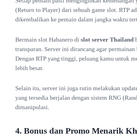
Setiap pemain pasti menginginkan kemenangan y
(Return to Player) dari sebuah game slot. RTP ad
dikembalikan ke pemain dalam jangka waktu tert
Bermain slot Habanero di
slot server Thailand
b
transparan. Server ini dirancang agar permainan
Dengan RTP yang tinggi, peluang kamu untuk me
lebih besar.
Selain itu, server ini juga rutin melakukan up
yang tersedia berjalan dengan sistem RNG (Ran
dimanipulasi.
4. Bonus dan Promo Menarik Khu