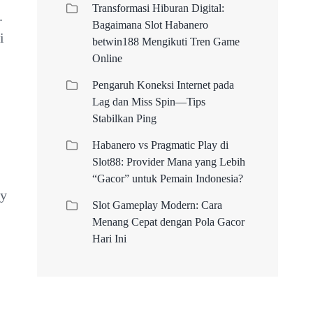
Transformasi Hiburan Digital:
.
Bagaimana Slot Habanero
i
betwin188 Mengikuti Tren Game
Online
Pengaruh Koneksi Internet pada
Lag dan Miss Spin—Tips
Stabilkan Ping
Habanero vs Pragmatic Play di
Slot88: Provider Mana yang Lebih
“Gacor” untuk Pemain Indonesia?
ay
Slot Gameplay Modern: Cara
Menang Cepat dengan Pola Gacor
Hari Ini