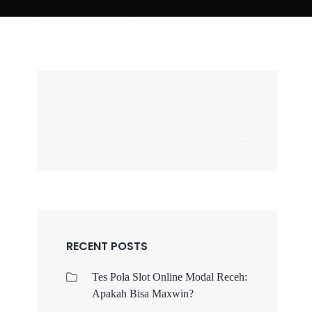
RECENT POSTS
Tes Pola Slot Online Modal Receh:
Apakah Bisa Maxwin?