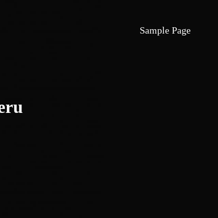
Sample Page
eru