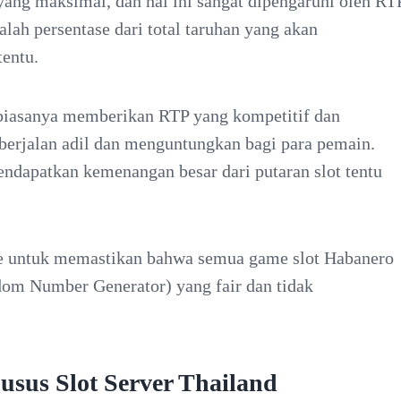
ang maksimal, dan hal ini sangat dipengaruhi oleh RT
alah persentase dari total taruhan yang akan
entu.
iasanya memberikan RTP yang kompetitif dan
 berjalan adil dan menguntungkan bagi para pemain.
ndapatkan kemenangan besar dari putaran slot tentu
date untuk memastikan bahwa semua game slot Habanero
dom Number Generator) yang fair dan tidak
sus Slot Server Thailand