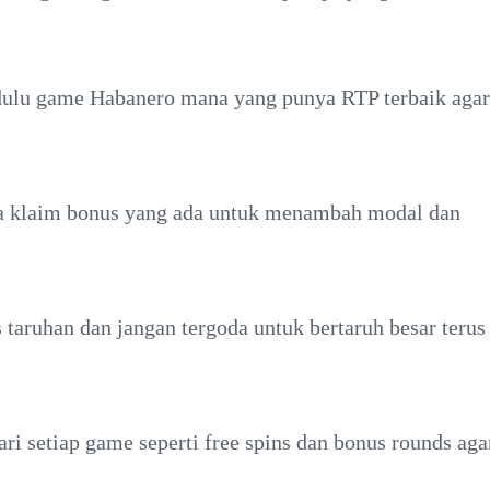
dulu game Habanero mana yang punya RTP terbaik agar
a klaim bonus yang ada untuk menambah modal dan
 taruhan dan jangan tergoda untuk bertaruh besar terus
ri setiap game seperti free spins dan bonus rounds aga