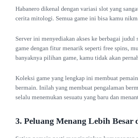
Habanero dikenal dengan variasi slot yang sangat
cerita mitologi. Semua game ini bisa kamu nikm
Server ini menyediakan akses ke berbagai judul 
game dengan fitur menarik seperti free spins, m
banyaknya pilihan game, kamu tidak akan perna
Koleksi game yang lengkap ini membuat pemain 
bermain. Inilah yang membuat pengalaman bermai
selalu menemukan sesuatu yang baru dan menan
3. Peluang Menang Lebih Besar 