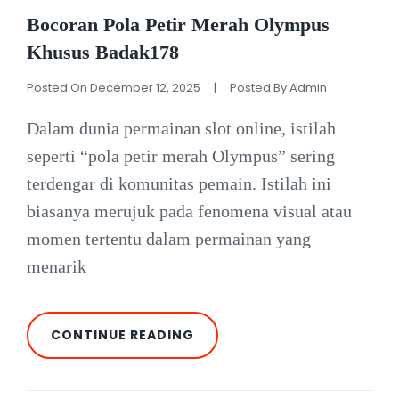
GACOR
Links
Bocoran Pola Petir Merah Olympus
Khusus Badak178
Posted On
December 12, 2025
|
Posted By
Admin
Dalam dunia permainan slot online, istilah
seperti “pola petir merah Olympus” sering
terdengar di komunitas pemain. Istilah ini
biasanya merujuk pada fenomena visual atau
momen tertentu dalam permainan yang
menarik
BOCORAN
CONTINUE READING
POLA
PETIR
MERAH