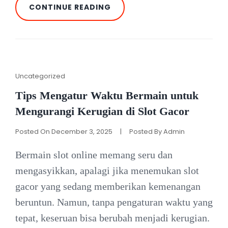
OPTIMALISASI
CONTINUE READING
PENGGUNAAN
BONUS
TANPA
MENGUNDANG
RISIKO
Cat
Uncategorized
Links
Tips Mengatur Waktu Bermain untuk
Mengurangi Kerugian di Slot Gacor
Posted On
December 3, 2025
|
Posted By
Admin
Bermain slot online memang seru dan
mengasyikkan, apalagi jika menemukan slot
gacor yang sedang memberikan kemenangan
beruntun. Namun, tanpa pengaturan waktu yang
tepat, keseruan bisa berubah menjadi kerugian.