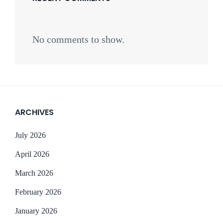
No comments to show.
ARCHIVES
July 2026
April 2026
March 2026
February 2026
January 2026