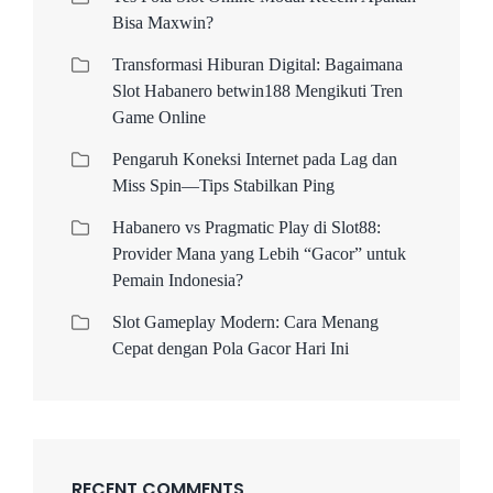
Bisa Maxwin?
Transformasi Hiburan Digital: Bagaimana
Slot Habanero betwin188 Mengikuti Tren
Game Online
Pengaruh Koneksi Internet pada Lag dan
Miss Spin—Tips Stabilkan Ping
Habanero vs Pragmatic Play di Slot88:
Provider Mana yang Lebih “Gacor” untuk
Pemain Indonesia?
Slot Gameplay Modern: Cara Menang
Cepat dengan Pola Gacor Hari Ini
RECENT COMMENTS