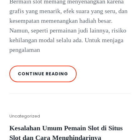
Bermain slot memang menyenangkan karena
grafis yang menarik, efek suara yang seru, dan
kesempatan memenangkan hadiah besar.
Namun, seperti permainan judi lainnya, risiko
kehilangan modal selalu ada. Untuk menjaga
pengalaman
LANGKAH
CONTINUE READING
PRAKTIS
MENGATUR
BATAS
KERUGIAN
DAN
BATAS
MENANG
Cat
Uncategorized
DI
Links
SLOT
Kesalahan Umum Pemain Slot di Situs
Slot dan Cara Menghindarinya